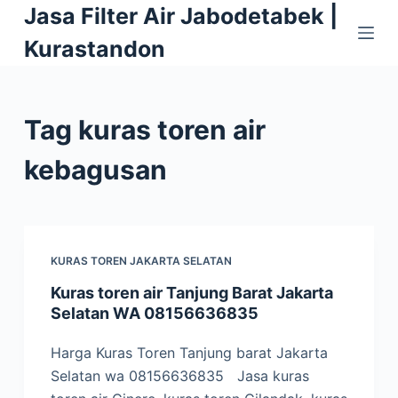
Jasa Filter Air Jabodetabek |
S
k
Kurastandon
i
p
t
Tag
kuras toren air
o
c
kebagusan
o
n
t
e
KURAS TOREN JAKARTA SELATAN
n
Kuras toren air Tanjung Barat Jakarta
t
Selatan WA 08156636835
Harga Kuras Toren Tanjung barat Jakarta
Selatan wa 08156636835 Jasa kuras