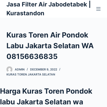
Jasa Filter Air Jabodetabek |
S
k
Kurastandon
i
p
t
Kuras Toren Air Pondok
o
c
Labu Jakarta Selatan WA
o
08156636835
n
t
e
ADMIN
DECEMBER 9, 2022
n
KURAS TOREN JAKARTA SELATAN
t
Harga Kuras Toren Pondok
labu Jakarta Selatan wa