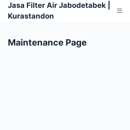
Jasa Filter Air Jabodetabek |
S
k
Kurastandon
i
p
t
Maintenance Page
o
c
o
n
t
e
n
t