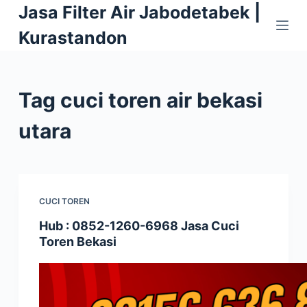
Jasa Filter Air Jabodetabek |
S
k
Kurastandon
i
p
t
Tag
cuci toren air bekasi
o
c
utara
o
n
t
e
CUCI TOREN
n
Hub : 0852-1260-6968 Jasa Cuci
t
Toren Bekasi