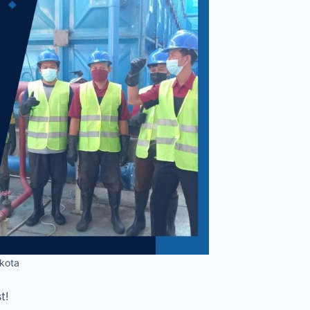
 kota
t!