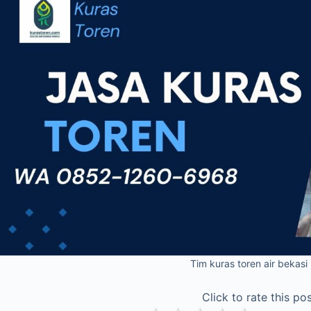
Tim kuras toren air bekasi
Click to rate this pos