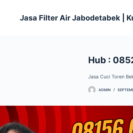
S
k
Jasa Filter Air Jabodetabek | 
i
p
t
o
c
Hub : 085
o
n
t
Jasa Cuci Toren Be
e
ADMIN
SEPTEMB
n
t