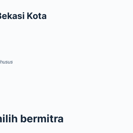
Bekasi Kota
khusus
lih bermitra