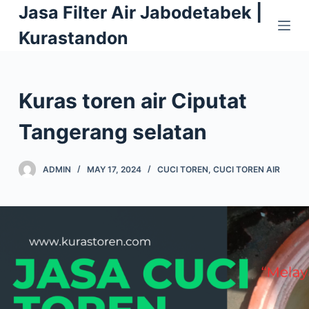
Jasa Filter Air Jabodetabek |
S
k
Kurastandon
i
p
t
Kuras toren air Ciputat
o
c
Tangerang selatan
o
n
ADMIN
MAY 17, 2024
CUCI TOREN
,
CUCI TOREN AIR
t
e
n
t