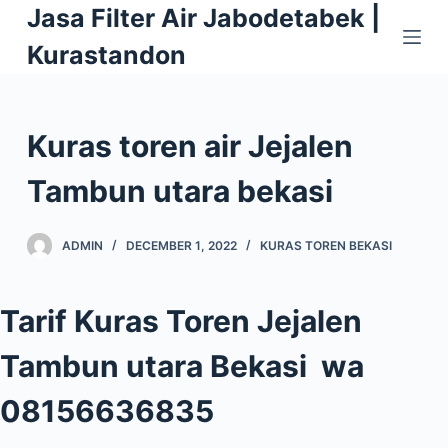
Jasa Filter Air Jabodetabek |
S
k
Kurastandon
i
p
t
Kuras toren air Jejalen
o
c
Tambun utara bekasi
o
n
ADMIN
DECEMBER 1, 2022
KURAS TOREN BEKASI
t
e
n
Tarif Kuras Toren Jejalen
t
Tambun utara Bekasi wa
08156636835