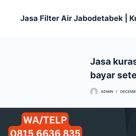
S
k
Jasa Filter Air Jabodetabek | 
i
p
t
o
c
Jasa kuras
o
n
bayar sete
t
e
ADMIN
DECEMBE
n
t