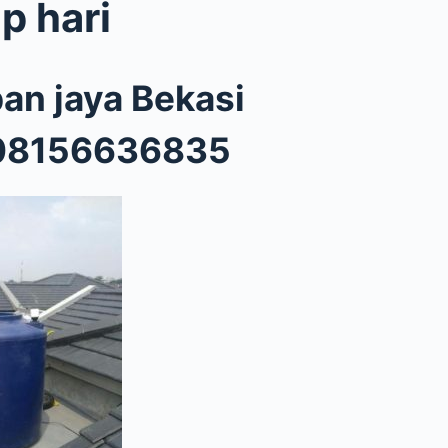
p hari
pan jaya Bekasi
i 08156636835