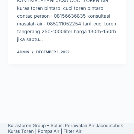
KAMI MELAYANI JASA CUCI TOREN AIR
kuras toren bintaro, cuci toren bintaro
contac person : 08156636835 konsultasi
masalah air : 085211052254 tarif cuci toren
tangerang 250-1000liter harga 130rb-150rb
jika sabtu…
ADMIN
DECEMBER 1, 2022
Kurastoren Group – Solusi Perawatan Air Jabodetabek
Kuras Toren
|
Pompa Air
|
Filter Air