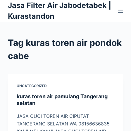
Jasa Filter Air Jabodetabek |
S
k
Kurastandon
i
p
t
Tag
kuras toren air pondok
o
c
cabe
o
n
t
e
UNCATEGORIZED
n
kuras toren air pamulang Tangerang
t
selatan
JASA CUCI TOREN AIR CIPUTAT
TANGERANG SELATAN WA 08156636835